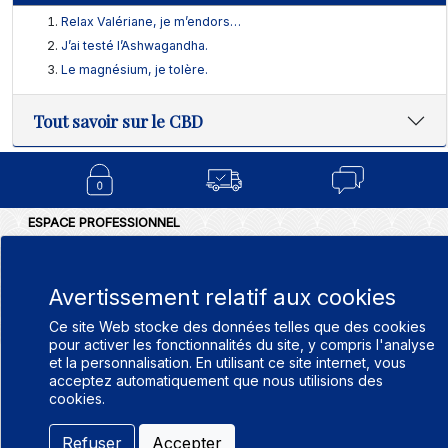
Relax Valériane, je m’endors…
J’ai testé l’Ashwagandha.
Le magnésium, je tolère.
Tout savoir sur le CBD
ESPACE PROFESSIONNEL
BLOG
CONDITIONS GÉNÉRALES DE V
NOTRE GAMME
POLITIQUE DE CONFIDENTIALIT
FAQ SUR LE CANNABIDIOL
Avertissement relatif aux cookies
MENTIONS LÉGALES
- CBD
Ce site Web stocke des données telles que des cookies
APOTHICANN
pour activer les fonctionnalités du site, y compris l'analyse
et la personnalisation. En utilisant ce site internet, vous
acceptez automatiquement que nous utilisions des
cookies.
Refuser
Accepter