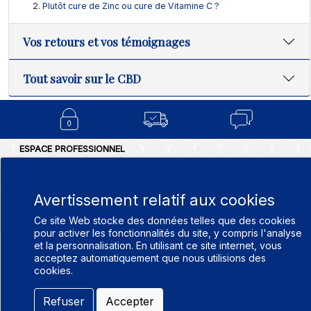
Plutôt cure de Zinc ou cure de Vitamine C ?
Vos retours et vos témoignages
Tout savoir sur le CBD
ESPACE PROFESSIONNEL
BLOG
CONDITIONS GÉNÉRALES DE V
NOTRE GAMME
POLITIQUE DE CONFIDENTIALIT
FAQ SUR LE CANNABIDIOL
Avertissement relatif aux cookies
MENTIONS LÉGALES
- CBD
Ce site Web stocke des données telles que des cookies
APOTHICANN
pour activer les fonctionnalités du site, y compris l'analyse
et la personnalisation. En utilisant ce site internet, vous
acceptez automatiquement que nous utilisions des
cookies.
Refuser
Accepter