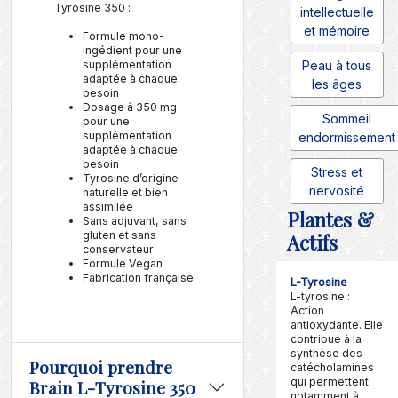
Tyrosine 350 :
intellectuelle
et mémoire
Formule mono-
ingédient pour une
supplémentation
Peau à tous
adaptée à chaque
les âges
besoin
Dosage à 350 mg
Sommeil
pour une
supplémentation
endormissement
adaptée à chaque
besoin
Stress et
Tyrosine d’origine
nervosité
naturelle et bien
assimilée
Plantes &
Sans adjuvant, sans
gluten et sans
Actifs
conservateur
Formule Vegan
Fabrication française
L-Tyrosine
L-tyrosine :
Action
antioxydante. Elle
contribue à la
synthèse des
Pourquoi prendre
catécholamines
qui permettent
Brain L-Tyrosine 350
notamment à