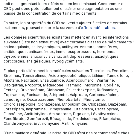
soit en augmentant leurs effets soit en les diminuant. Consommer du
CBD peut donc potentiellement entraîner une augmentation ou une
baisse de la concentration de certains médicaments.
En outre, les propriétés du CBD peuvent s’ajouter à celles de certains
traitements, pouvant majorer la survenue d’
effets indésirables
.
Les données scientifiques existantes mettent en avant les interactions
suivantes (liste non exhaustive) avec certaines classes de médicaments :
anticoagulants, antiarythmiques, antihypertenseurs, somnifères,
antibiotiques, anticancéreux, immunosuppresseurs, hormones
thyroïdiennes, anticonvulsivants, antidépresseurs, anxiolytiques,
corticoïdes, analgésiques, hypoglycémiants.
Et plus particulièrement les molécules suivantes Tacrolimus, Everolimus,
Sirolimus, Temsirolimus, Acide mycophénolique, Lithium, Tamoxifène,
Mitotane, Paclitaxel, Enzalutamide, Acénocoumarol, Warfarine,
Dabigatran, Propofol, Méthadone, Tramadol, Morphine, Codéine,
Fentanyl, Brivaracétam, Clobazam, Eslicarbazépine, Rufinamide,
Topiramate, Zonisamide, Stiripentol, Valproate, Carbamazépine,
Lamotrigine, Oxcarbazepine, Phénobarbital, Phénytoïne,
Chlordiazépoxide, Clonazépam, Ethosuximide, Clobazam, Diazépam,
Lorazépam, Imipramine, Trimipramine, Citalopram, Escitalopram,
Fluoxétine, Amitriptyline, Amiodarone, Digoxine, Lévothyroxine,
Fénofibrate, Gemfibrozil, Répaglinide, Prednisolone, Rifampicine,
Clarithromycine, Erythromycine, Azithromycine.
D’une manière générale, la prise de CBD n’est pas recommandée chez