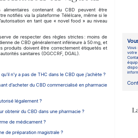
 alimentaires contenant du CBD peuvent être
re notifiés via la plateforme TéléIcare, même si le
utorisation en tant que « novel food » au niveau
serve de respecter des règles strictes
: moins de
Vous
ienne de CBD généralement inférieure à 50
mg, et
es produits doivent être correctement étiquetés et
Vous 
votre
 autorités sanitaires (DGCCRF, DGAL).
Conta
équip
dispo
infor
qu’il n’y a pas de THC dans le CBD que j’achète ?
Con
isant d’acheter du CBD commercialisé en pharmacie
utorisé légalement ?
La
our obtenir du CBD dans une pharmacie ?
forme de médicament ?
me de préparation magistrale ?