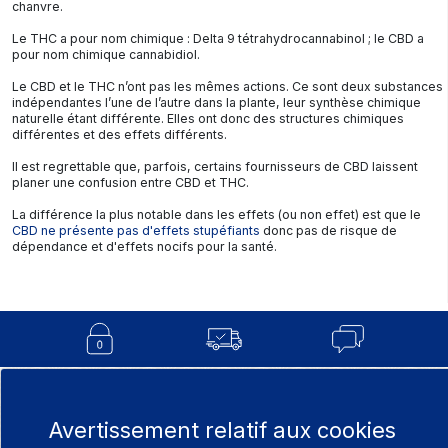
chanvre.
Le THC a pour nom chimique : Delta 9 tétrahydrocannabinol ; le CBD a
pour nom chimique cannabidiol.
Le CBD et le THC n’ont pas les mêmes actions. Ce sont deux substances
indépendantes l’une de l’autre dans la plante, leur synthèse chimique
naturelle étant différente. Elles ont donc des structures chimiques
différentes et des effets différents.
Il est regrettable que, parfois, certains fournisseurs de CBD laissent
planer une confusion entre CBD et THC.
La différence
la plus notable dans les effets (ou non effet) est que le
CBD ne présente pas d'effets stupéfiants
donc pas de risque de
dépendance et d'effets nocifs pour la santé.
ESPACE PROFESSIONNEL
BLOG
CONDITIONS GÉNÉRALES DE V
Avertissement relatif aux cookies
NOTRE GAMME
POLITIQUE DE CONFIDENTIALIT