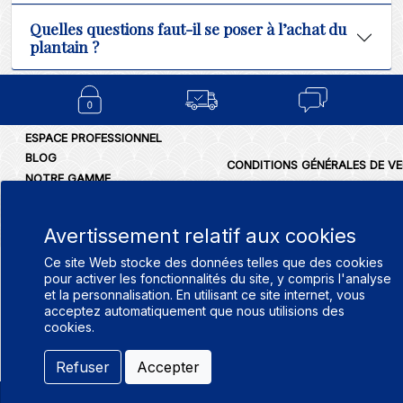
Quelles questions faut-il se poser à l’achat du
plantain ?
ESPACE PROFESSIONNEL
BLOG
CONDITIONS GÉNÉRALES DE V
NOTRE GAMME
POLITIQUE DE CONFIDENTIALIT
FAQ SUR LE CANNABIDIOL
MENTIONS LÉGALES
- CBD
Avertissement relatif aux cookies
APOTHICANN
Ce site Web stocke des données telles que des cookies
pour activer les fonctionnalités du site, y compris l'analyse
et la personnalisation. En utilisant ce site internet, vous
acceptez automatiquement que nous utilisions des
cookies.
Refuser
Accepter
0