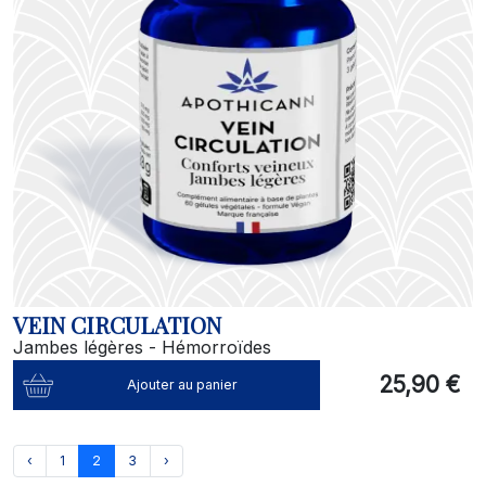
VEIN CIRCULATION
Jambes légères - Hémorroïdes
25,90 €
Ajouter au panier
‹
1
2
3
›