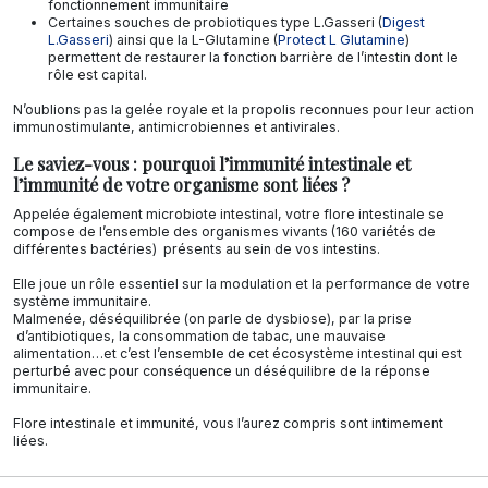
fonctionnement immunitaire
Certaines souches de probiotiques type L.Gasseri (
Digest
L.Gasseri
) ainsi que la L-Glutamine (
Protect L Glutamine
)
permettent de restaurer la fonction barrière de l’intestin dont le
rôle est capital.
N’oublions pas la gelée royale et la propolis reconnues pour leur action
immunostimulante, antimicrobiennes et antivirales.
Le saviez-vous : pourquoi l’immunité intestinale et
l’immunité de votre organisme sont liées ?
Appelée également microbiote intestinal, votre flore intestinale se
compose de l’ensemble des organismes vivants (160 variétés de
différentes bactéries) présents au sein de vos intestins.
Elle joue un rôle essentiel sur la modulation et la performance de votre
système immunitaire.
Malmenée, déséquilibrée (on parle de dysbiose), par la prise
d’antibiotiques, la consommation de tabac, une mauvaise
alimentation…et c’est l’ensemble de cet écosystème intestinal qui est
perturbé avec pour conséquence un déséquilibre de la réponse
immunitaire.
Flore intestinale et immunité, vous l’aurez compris sont intimement
liées.