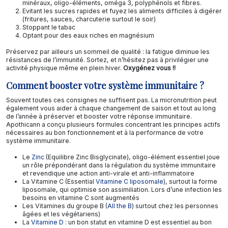
minéraux, oligo-éléments, oméga 3, polyphénols et fibres.
Evitant les sucres rapides et fuyez les aliments difficiles à digérer
(fritures, sauces, charcuterie surtout le soir)
Stoppant le tabac
Optant pour des eaux riches en magnésium
Préservez par ailleurs un sommeil de qualité : la fatigue diminue les
résistances de l’immunité. Sortez, et n’hésitez pas à privilégier une
activité physique même en plein hiver.
Oxygénez vous !!
Comment booster votre système immunitaire ?
Souvent toutes ces consignes ne suffisent pas. La micronutrition peut
également vous aider à chaque changement de saison et tout au long
de l’année à préserver et booster votre réponse immunitaire.
Apothicann a conçu plusieurs formules concentrant les principes actifs
nécessaires au bon fonctionnement et à la performance de votre
système immunitaire.
Le
Zinc
(Equilibre Zinc Bisglycinate), oligo-élément essentiel joue
un rôle prépondérant dans la régulation du système immunitaire
et revendique une action anti-virale et anti-inflammatoire
La Vitamine C (Essential
Vitamine C liposomale
), surtout la forme
liposomale, qui optimise son assimiliation. Lors d’une infection les
besoins en vitamine C sont augmentés
Les Vitamines du groupe B (
All the B
) surtout chez les personnes
âgées et les végétariens)
La
Vitamine D
: un bon statut en vitamine D est essentiel au bon