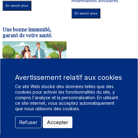
inflammations articulaires.
En savoir plus
En savoir plus
Une bonne immunité,
garant de votre santé.
Avertissement relatif aux cookies
Le bon fonctionnement de votre
Ce site Web stocke des données telles que des
système immunitaire vise à
cookies pour activer les fonctionnalités du site, y
protéger votre organisme et le
compris l'analyse et la personnalisation. En utilisant
défendre contre les virus, les
bactéries, les microbes qui
ce site internet, vous acceptez automatiquement
viennent de l’extérieur mais
que nous utilisions des cookies.
également de l’intérieur
Refuser
Accepter
En savoir plus